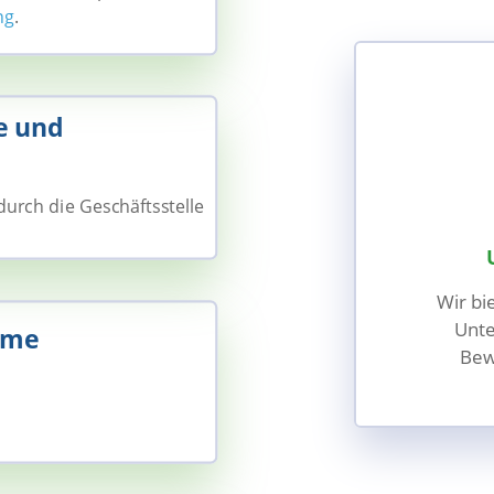
ng
.
e und
urch die Geschäftsstelle
Wir bi
Unte
hme
Bew