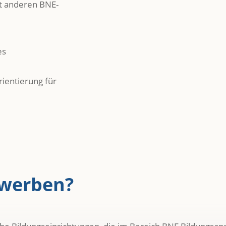
t anderen BNE-
es
ientierung für
ewerben?